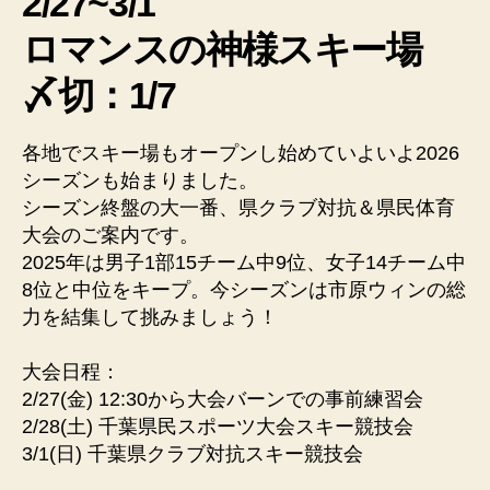
2/27~3/1
へ
ロマンスの神様スキー場
の
〆切：1/7
各地でスキー場もオープンし始めていよいよ2026
シーズンも始まりました。
シーズン終盤の大一番、県クラブ対抗＆県民体育
大会のご案内です。
2025年は男子1部15チーム中9位、女子14チーム中
8位と中位をキープ。今シーズンは市原ウィンの総
力を結集して挑みましょう！
大会日程：
2/27(金) 12:30から大会バーンでの事前練習会
2/28(土) 千葉県民スポーツ大会スキー競技会
3/1(日) 千葉県クラブ対抗スキー競技会