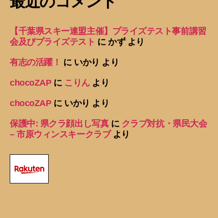
最近のコメント
【千葉県スキー連盟主催】プライズテスト事前講習
会及びプライズテスト
に
かず
より
有志の活躍！
に
いかり
より
chocoZAP
に
こりん
より
chocoZAP
に
いかり
より
保護中: 県クラ顔出し写真
に
クラブ対抗・県民大会
– 市原ウィンスキークラブ
より