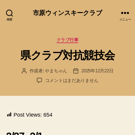
市原ウィンスキークラブ
検索
メニュー
カ
クラブ行事
テ
県クラブ対抗競技会
ゴ
リ
ー
作成者:
やまちゃん
2025年12月22日
投
投
稿
稿
県
コメントはまだありません
者
日
ク
ラ
ブ
対
抗
Post Views:
654
競
技
会