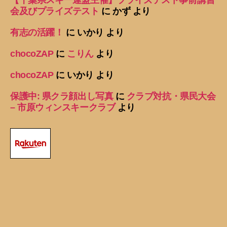
【千葉県スキー連盟主催】プライズテスト事前講習
会及びプライズテスト
に
かず
より
有志の活躍！
に
いかり
より
chocoZAP
に
こりん
より
chocoZAP
に
いかり
より
保護中: 県クラ顔出し写真
に
クラブ対抗・県民大会
– 市原ウィンスキークラブ
より