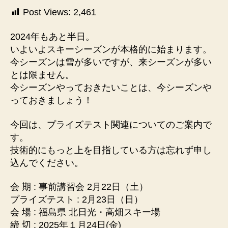
ー
Post Views:
2,461
連
盟
2024年もあと半日。
主
いよいよスキーシーズンが本格的に始まります。
催】
今シーズンは雪が多いですが、来シーズンが多い
プ
とは限ません。
ラ
今シーズンやっておきたいことは、今シーズンや
イ
ズ
っておきましょう！
テ
ス
今回は、プライズテスト関連についてのご案内で
ト
す。
事
技術的にもっと上を目指している方は忘れず申し
前
込んでください。
講
習
会 期 : 事前講習会 2月22日（土）
会
プライズテスト : 2月23日（日）
及
び
会 場 : 福島県 北日光・高畑スキー場
プ
締 切 : 2025年１月24日(金)