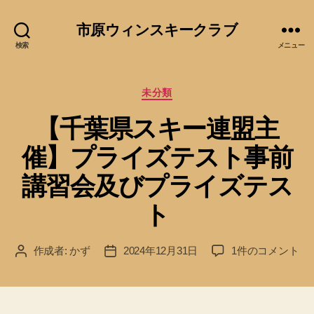
市原ウィンスキークラブ
検索
メニュー
カ
未分類
テ
【千葉県スキー連盟主
ゴ
リ
催】プライズテスト事前
ー
講習会及びプライズテス
ト
【千
作成者:
かず
2024年12月31日
1件のコメント
投
投
葉
稿
稿
県
者
日
ス
キ