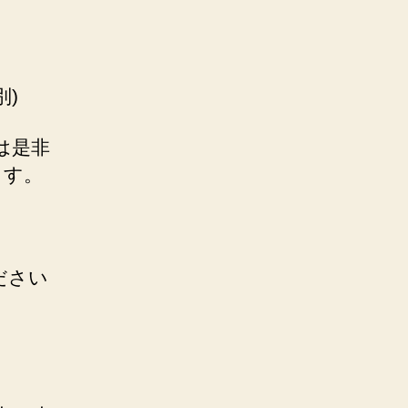
別)
は是非
ます。
ださい