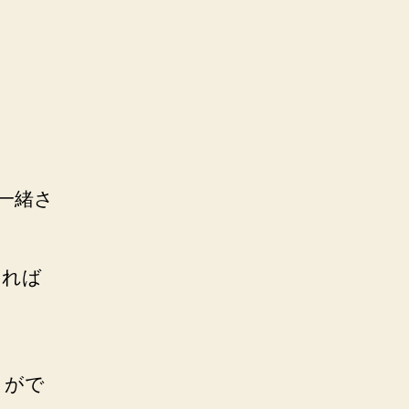
一緒さ
ければ
とがで