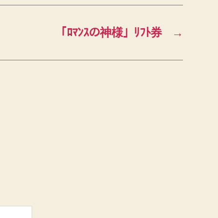
「ﾛﾏﾝｽの神様」ﾘﾌﾄ券
→