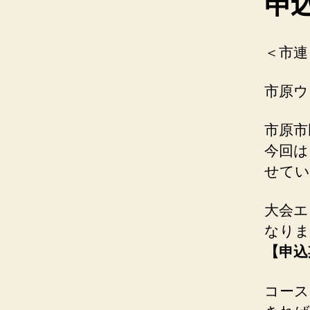
申込
＜市連
市原ウ
市原市
今回は
せてい
大会エ
なりま
【申込
コース