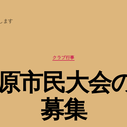
します
カ
クラブ行事
テ
ゴ
5市原市民大会
リ
ー
募集