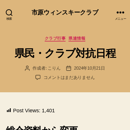
市原ウィンスキークラブ
検索
メニュー
カ
クラブ行事
県連情報
テ
県民・クラブ対抗日程
ゴ
リ
ー
作成者:
こりん
2024年10月21日
投
投
稿
稿
県
コメントはまだありません
者
日
民・
ク
ラ
ブ
対
Post Views:
1,401
抗
日
程