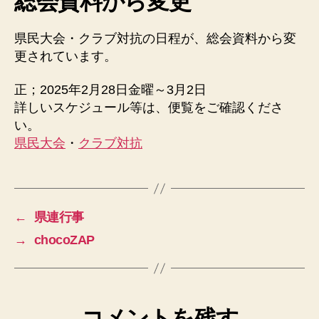
総会資料から変更
へ
の
県民大会・クラブ対抗の日程が、総会資料から変
更されています。
正；2025年2月28日金曜～3月2日
詳しいスケジュール等は、便覧をご確認くださ
い。
県民大会
・
クラブ対抗
←
県連行事
→
chocoZAP
コメントを残す