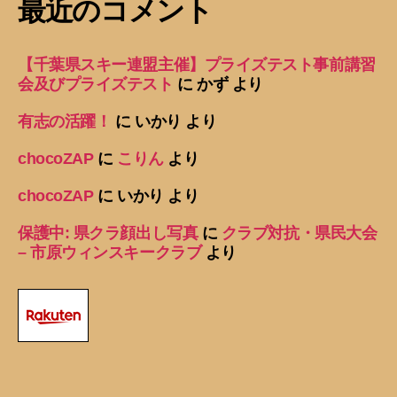
最近のコメント
【千葉県スキー連盟主催】プライズテスト事前講習
会及びプライズテスト
に
かず
より
有志の活躍！
に
いかり
より
chocoZAP
に
こりん
より
chocoZAP
に
いかり
より
保護中: 県クラ顔出し写真
に
クラブ対抗・県民大会
– 市原ウィンスキークラブ
より