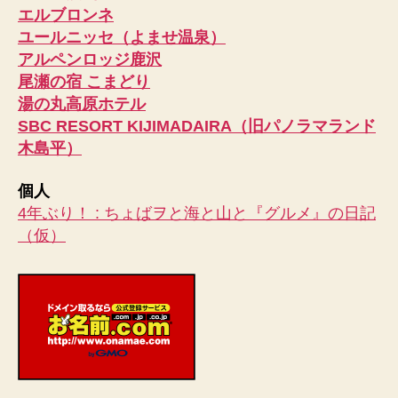
エルブロンネ
ユールニッセ（よませ温泉）
アルペンロッジ鹿沢
尾瀬の宿 こまどり
湯の丸高原ホテル
SBC RESORT KIJIMADAIRA（旧パノラマランド
木島平）
個人
4年ぶり！ : ちょばヲと海と山と『グルメ』の日記
（仮）