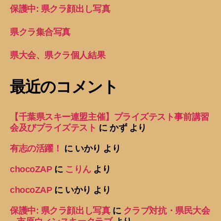
保護中: 県クラ顔出し写真
県クラ集合写真
県大会、県クラ個人結果
最近のコメント
【千葉県スキー連盟主催】プライズテスト事前講習
会及びプライズテスト
に
かず
より
有志の活躍！
に
いかり
より
chocoZAP
に
こりん
より
chocoZAP
に
いかり
より
保護中: 県クラ顔出し写真
に
クラブ対抗・県民大会