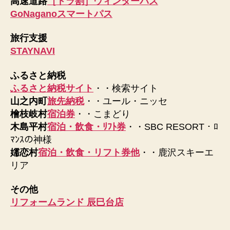
高速道路
［ドラ割］ウィンターパス
GoNaganoスマートパス
旅行支援
STAYNAVI
ふるさと納税
ふるさと納税サイト
・・検索サイト
山之内町
旅先納税
・・ユール・ニッセ
檜枝岐村
宿泊券
・・こまどり
木島平村
宿泊・飲食・ﾘﾌﾄ券
・・SBC RESORT・ﾛ
ﾏﾝｽの神様
嬬恋村
宿泊・飲食・リフト券他
・・鹿沢スキーエ
リア
その他
リフォームランド 辰巳台店