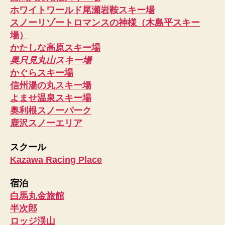
ホワイトワールド尾瀬岩鞍スキー場
スノーリゾートロマンスの神様（木島平スキー
場）
かたしな高原スキー場
奥只見丸山スキー場
かぐらスキー場
信州湯の丸スキー場
よませ温泉スキー場
奥利根スノーパーク
鹿沢スノーエリア
スクール
Kazawa Racing Place
宿泊
白馬丸金旅館
半次郎
ロッジ渓山